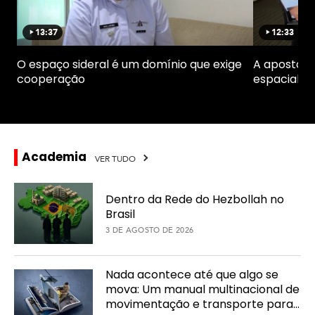
d
A
e
c
o
13:37
12:33
Video
Video
a
duration
duration
s
d
13
12
minutes
minutes
O espaço sideral é um domínio que exige
A aposta d
e
37
33
cooperação
espacial
seconds
seconds
m
i
a
Academia
VER TUDO
Dentro da Rede do Hezbollah no
Brasil
3 DE AGOSTO DE 2026
Nada acontece até que algo se
mova: Um manual multinacional de
movimentação e transporte para