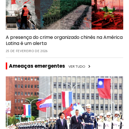
C
e
n
t
r
a
l
A presença do crime organizado chinês na América
Latina é um alerta
C
25 DE FEVEREIRO DE 2026
a
r
Ameaças emergentes
VER TUDO
i
b
e