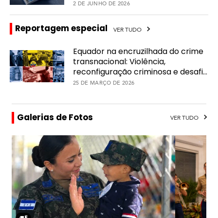
fortalecer a assistência
2 DE JUNHO DE 2026
humanitária e a resposta a
desastres
Reportagem especial
VER TUDO
Equador na encruzilhada do crime
transnacional: Violência,
reconfiguração criminosa e desafio
regional – PARTE II
25 DE MARÇO DE 2026
Galerias de Fotos
VER TUDO