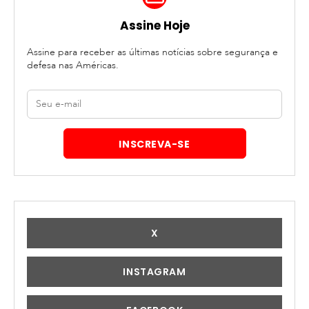
lateral
da
Assine Hoje
página
Assine para receber as últimas notícias sobre segurança e
inicial
defesa nas Américas.
E-
mail
INSCREVA-SE
Siga-
X
nos
INSTAGRAM