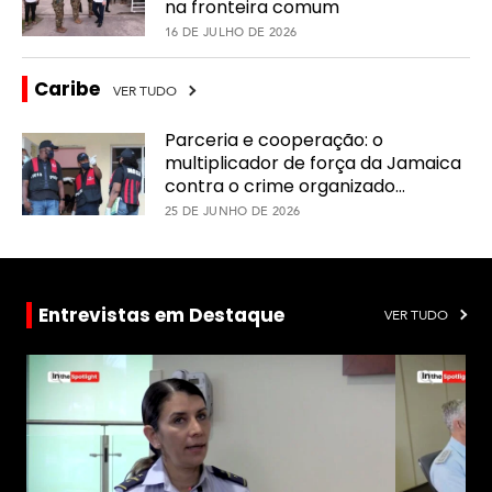
na fronteira comum
16 DE JULHO DE 2026
R
Caribe
VER TUDO
e
p
Parceria e cooperação: o
o
multiplicador de força da Jamaica
r
contra o crime organizado
t
a
transnacional
25 DE JUNHO DE 2026
g
e
m
e
F
Entrevistas em Destaque
s
VER TUDO
o
p
t
e
o
c
s
i
a
l
V
í