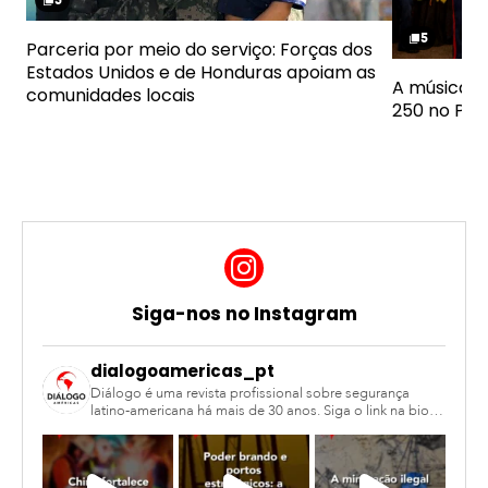
5
5
Fotos
5
5
Parceria por meio do serviço: Forças dos
Fotos
Estados Unidos e de Honduras apoiam as
A música a
comunidades locais
250 no Pa
Barra
lateral
da
Siga-nos no Instagram
página
dialogoamericas_pt
inicial
Diálogo é uma revista profissional sobre segurança
latino-americana há mais de 30 anos. Siga o link na bio
para ver nosso site completo!