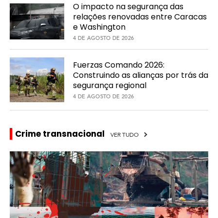
O impacto na segurança das
relações renovadas entre Caracas
A
e Washington
m
é
4 DE AGOSTO DE 2026
r
i
Fuerzas Comando 2026:
c
Construindo as alianças por trás da
a
segurança regional
d
o
4 DE AGOSTO DE 2026
S
u
l
Crime transnacional
VER TUDO
A
m
é
r
i
c
a