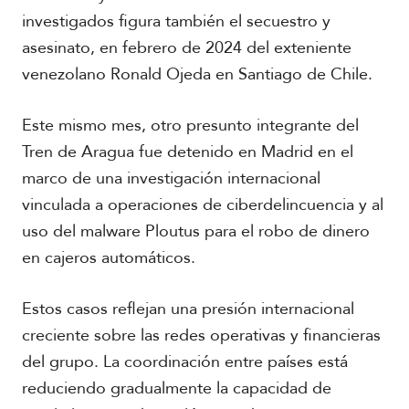
l
investigados figura también el secuestro y
V
asesinato, en febrero de 2024 del exteniente
i
A
d
venezolano Ronald Ojeda en Santiago de Chile.
c
e
a
o
d
s
Este mismo mes, otro presunto integrante del
e
m
Tren de Aragua fue detenido en Madrid en el
i
marco de una investigación internacional
a
vinculada a operaciones de ciberdelincuencia y al
uso del malware Ploutus para el robo de dinero
en cajeros automáticos.
Estos casos reflejan una presión internacional
creciente sobre las redes operativas y financieras
del grupo. La coordinación entre países está
reduciendo gradualmente la capacidad de