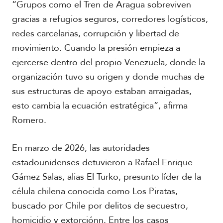
“Grupos como el Tren de Aragua sobreviven
gracias a refugios seguros, corredores logísticos,
redes carcelarias, corrupción y libertad de
movimiento. Cuando la presión empieza a
ejercerse dentro del propio Venezuela, donde la
R
organización tuvo su origen y donde muchas de
e
p
sus estructuras de apoyo estaban arraigadas,
o
esto cambia la ecuación estratégica”, afirma
r
t
Romero.
a
j
e
En marzo de 2026, las autoridades
e
estadounidenses detuvieron a Rafael Enrique
s
F
Gámez Salas, alias El Turko, presunto líder de la
p
o
e
célula chilena conocida como Los Piratas,
t
c
o
buscado por Chile por delitos de secuestro,
i
s
a
homicidio y extorciónn. Entre los casos