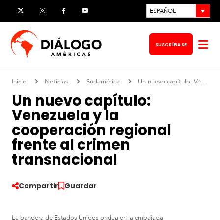
Ir
ESPAÑOL
X
Instagram
Facebook
YouTube
al
contenido
SUSCRÍBASE
Abr
me
Inicio
Noticias
Sudamérica
Un nuevo capítulo: Venezuela y la cooperación regional frente al crimen transnacional
Un nuevo capítulo:
Venezuela y la
cooperación regional
frente al crimen
transnacional
Compartir
Guardar
La bandera de Estados Unidos ondea en la embajada