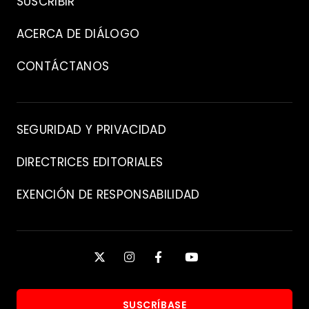
SUSCRIBIR
ACERCA DE DIÁLOGO
CONTÁCTANOS
Contacto
SEGURIDAD Y PRIVACIDAD
DIRECTRICES EDITORIALES
EXENCIÓN DE RESPONSABILIDAD
Manténgase
X
INSTAGRAM
FACEBOOK
YOUTUBE
conectado
SUSCRÍBASE