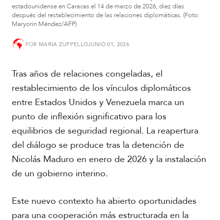
estadounidense en Caracas el 14 de marzo de 2026, diez días
después del restablecimiento de las relaciones diplomáticas. (Foto:
S
Maryorin Méndez/AFP)
u
d
POR
MARIA ZUPPELLO
JUNIO 01, 2026
a
m
é
Tras años de relaciones congeladas, el
r
i
restablecimiento de los vínculos diplomáticos
c
entre Estados Unidos y Venezuela marca un
a
punto de inflexión significativo para los
equilibrios de seguridad regional. La reapertura
C
e
del diálogo se produce tras la detención de
n
Nicolás Maduro en enero de 2026 y la instalación
t
r
de un gobierno interino.
o
a
Este nuevo contexto ha abierto oportunidades
m
é
para una cooperación más estructurada en la