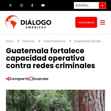
Ir
ESPAÑOL
X
Instagram
Facebook
YouTube
al
contenido
SUSCRÍBASE
Abr
me
Inicio
Noticias
Centroamérica
Guatemala fortalece capacidad operativa contra redes criminales
Guatemala fortalece
capacidad operativa
contra redes criminales
Compartir
Guardar