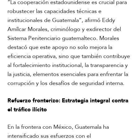
“La cooperación estadounidense es crucial para
l
V
robustecer las capacidades técnicas e
i
A
institucionales de Guatemala”, afirmó Eddy
d
c
e
Amílcar Morales, criminólogo y exdirector del
a
o
Sistema Penitenciario guatemalteco. Morales
d
s
e
destacó que este apoyo no solo mejora la
m
eficiencia operativa, sino que también contribuye
i
a
al fortalecimiento institucional, la transparencia y
la justicia, elementos esenciales para enfrentar la
corrupción y los desafíos de seguridad interna.
Refuerzo fronterizo: Estrategia integral contra
el tráfico ilícito
En la frontera con México, Guatemala ha
intensificado sus esfuerzos con el