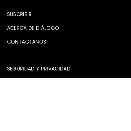
Archivo
SUSCRIBIR
ACERCA DE DIÁLOGO
CONTÁCTANOS
Contacto
SEGURIDAD Y PRIVACIDAD
DIRECTRICES EDITORIALES
EXENCIÓN DE RESPONSABILIDAD
Manténgase
X
INSTAGRAM
FACEBOOK
YOUTUBE
conectado