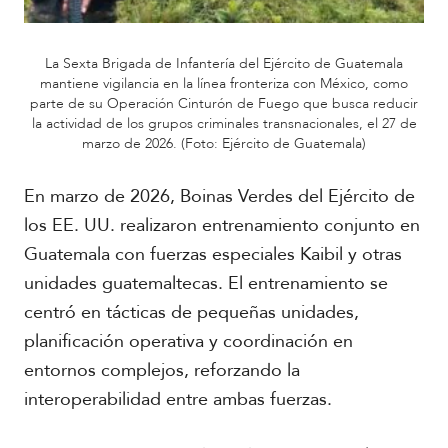
La Sexta Brigada de Infantería del Ejército de Guatemala
mantiene vigilancia en la línea fronteriza con México, como
parte de su Operación Cinturón de Fuego que busca reducir
la actividad de los grupos criminales transnacionales, el 27 de
R
marzo de 2026. (Foto: Ejército de Guatemala)
e
p
En marzo de 2026, Boinas Verdes del Ejército de
o
r
los EE. UU. realizaron entrenamiento conjunto en
t
Guatemala con fuerzas especiales Kaibil y otras
a
j
unidades guatemaltecas. El entrenamiento se
e
centró en tácticas de pequeñas unidades,
e
s
planificación operativa y coordinación en
F
p
o
entornos complejos, reforzando la
e
t
c
interoperabilidad entre ambas fuerzas.
o
i
s
a