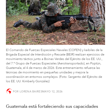
S
u
d
a
m
é
r
i
c
El Comando de Fuerzas Especiales Navales (COFEN) y kaibiles de la
a
Brigada Especial de Interdicción y Rescate (BEIR) realizan ejercicios de
movimiento táctico junto a Boinas Verdes del Ejército de los EE. UU.,
del 7.º Grupo de Fuerzas Especiales (Aerotransportado), en Poptún,
C
Guatemala, el 4 de marzo de 2026. Este entrenamiento refuerza las
e
técnicas de movimiento en pequeñas unidades y mejora la
n
coordinación en entornos complejos. (Foto: Sargento del Ejército de
los EE. UU. Kimberly González)
t
r
o
POR
LORENA BAIRES
MAYO 12, 2026
a
m
Guatemala está fortaleciendo sus capacidades
é