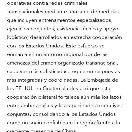
r
operativas contra redes criminales
i
transnacionales mediante una serie de medidas
c
a
que incluyen entrenamientos especializados,
ejercicios conjuntos, asistencia técnica y apoyo
C
logístico, desarrollados en estrecha cooperación
a
con los Estados Unidos. Este esfuerzo se
r
i
enmarca en un entorno regional donde las
b
amenazas del crimen organizado transnacional,
e
cada vez más sofisticadas, requieren respuestas
más integradas y coordinadas. La Embajada de
los EE. UU. en Guatemala destacó que esta
cooperación bilateral fortalece aún más los lazos
entre ambos países y las capacidades operativas
conjuntas, consolidando a los Estados Unidos
como un socio confiable en la región frente a la
creciente presencia de China.