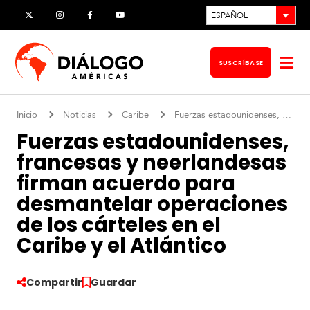
Ir
ESPAÑOL
X
Instagram
Facebook
YouTube
al
contenido
SUSCRÍBASE
Abr
me
Inicio
Noticias
Caribe
Fuerzas estadounidenses, francesas y neerlandesas firman acuerdo para desmantelar operaciones de los cárteles en el Caribe y el Atlántico
Fuerzas estadounidenses,
francesas y neerlandesas
firman acuerdo para
desmantelar operaciones
de los cárteles en el
Caribe y el Atlántico
Compartir
Guardar