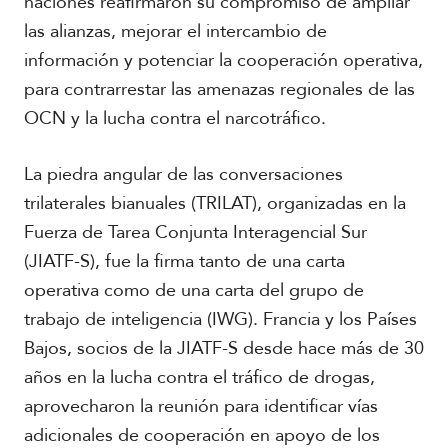
naciones reafirmaron su compromiso de ampliar
r
i
las alianzas, mejorar el intercambio de
c
información y potenciar la cooperación operativa,
a
para contrarrestar las amenazas regionales de las
OCN y la lucha contra el narcotráfico.
C
a
r
La piedra angular de las conversaciones
i
b
trilaterales bianuales (TRILAT), organizadas en la
e
Fuerza de Tarea Conjunta Interagencial Sur
(JIATF-S), fue la firma tanto de una carta
operativa como de una carta del grupo de
trabajo de inteligencia (IWG). Francia y los Países
Bajos, socios de la JIATF-S desde hace más de 30
años en la lucha contra el tráfico de drogas,
aprovecharon la reunión para identificar vías
adicionales de cooperación en apoyo de los