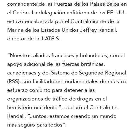
comandante de las Fuerzas de los Países Bajos en
el Caribe. La delegación anfitriona de los EE. UU.
estuvo encabezada por el Contralmirante de la
Marina de los Estados Unidos Jeffrey Randall,
director de la JIATF-S.
R
e
p
“Nuestros aliados franceses y holandeses, con el
o
apoyo adicional de las fuerzas británicas,
r
t
canadienses y del Sistema de Seguridad Regional
a
(RSS), son facilitadores fundamentales de nuestro
j
e
esfuerzo conjunto para detener a las
e
organizaciones de tráfico de drogas en el
s
F
p
hemisferio occidental”, declaró el Contralmte.
o
e
t
Randall. “Juntos, estamos creando un mundo
c
o
más seguro para todos”.
i
s
a