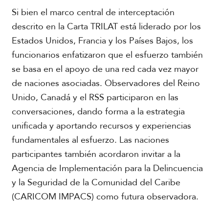
l
Si bien el marco central de interceptación
V
i
descrito en la Carta TRILAT está liderado por los
A
d
Estados Unidos, Francia y los Países Bajos, los
c
e
a
funcionarios enfatizaron que el esfuerzo también
o
d
s
se basa en el apoyo de una red cada vez mayor
e
m
de naciones asociadas. Observadores del Reino
i
Unido, Canadá y el RSS participaron en las
a
conversaciones, dando forma a la estrategia
unificada y aportando recursos y experiencias
fundamentales al esfuerzo. Las naciones
participantes también acordaron invitar a la
Agencia de Implementación para la Delincuencia
y la Seguridad de la Comunidad del Caribe
(CARICOM IMPACS) como futura observadora.