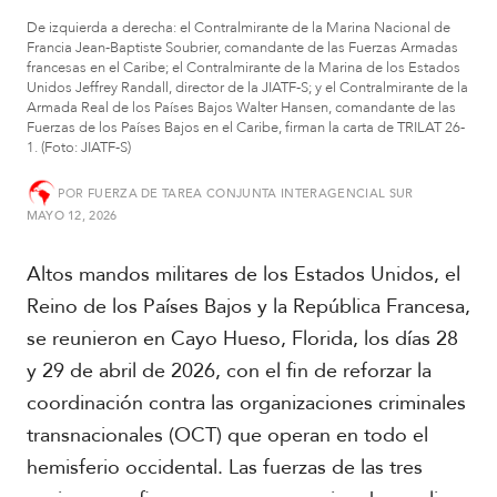
De izquierda a derecha: el Contralmirante de la Marina Nacional de
S
Francia Jean-Baptiste Soubrier, comandante de las Fuerzas Armadas
u
francesas en el Caribe; el Contralmirante de la Marina de los Estados
d
Unidos Jeffrey Randall, director de la JIATF-S; y el Contralmirante de la
a
Armada Real de los Países Bajos Walter Hansen, comandante de las
Fuerzas de los Países Bajos en el Caribe, firman la carta de TRILAT 26-
m
1. (Foto: JIATF-S)
é
r
POR
FUERZA DE TAREA CONJUNTA INTERAGENCIAL SUR
i
c
MAYO 12, 2026
a
Altos mandos militares de los Estados Unidos, el
C
Reino de los Países Bajos y la República Francesa,
e
se reunieron en Cayo Hueso, Florida, los días 28
n
t
y 29 de abril de 2026, con el fin de reforzar la
r
coordinación contra las organizaciones criminales
o
transnacionales (OCT) que operan en todo el
a
m
hemisferio occidental. Las fuerzas de las tres
é