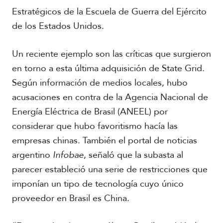
l
Estratégicos de la Escuela de Guerra del Ejército
V
de los Estados Unidos.
i
A
d
c
e
a
Un reciente ejemplo son las críticas que surgieron
o
d
s
en torno a esta última adquisición de State Grid.
e
m
Según información de medios locales, hubo
i
acusaciones en contra de la Agencia Nacional de
a
Energía Eléctrica de Brasil (ANEEL) por
considerar que hubo favoritismo hacía las
empresas chinas. También el portal de noticias
argentino
Infobae
, señaló que la subasta al
parecer estableció una serie de restricciones que
imponían un tipo de tecnología cuyo único
proveedor en Brasil es China.