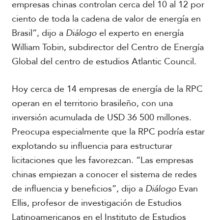
empresas chinas controlan cerca del 10 al 12 por
ciento de toda la cadena de valor de energía en
Brasil”, dijo a
Diálogo
el experto en energía
William Tobin, subdirector del Centro de Energía
Global del centro de estudios Atlantic Council.
R
e
p
Hoy cerca de 14 empresas de energía de la RPC
o
operan en el territorio brasileño, con una
r
t
inversión acumulada de USD 36 500 millones.
a
Preocupa especialmente que la RPC podría estar
j
explotando su influencia para estructurar
e
e
licitaciones que les favorezcan. “Las empresas
s
F
chinas empiezan a conocer el sistema de redes
p
o
e
de influencia y beneficios”, dijo a
Diálogo
Evan
t
c
o
Ellis, profesor de investigación de Estudios
i
s
a
Latinoamericanos en el Instituto de Estudios