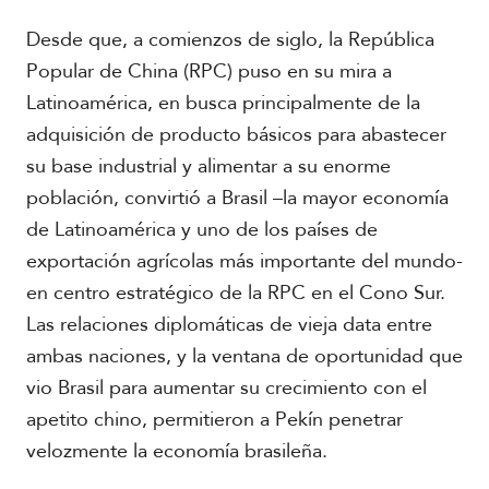
Desde que, a comienzos de siglo, la República
S
u
Popular de China (RPC) puso en su mira a
d
Latinoamérica, en busca principalmente de la
a
m
adquisición de producto básicos para abastecer
é
su base industrial y alimentar a su enorme
r
i
población, convirtió a Brasil –la mayor economía
c
de Latinoamérica y uno de los países de
a
exportación agrícolas más importante del mundo-
en centro estratégico de la RPC en el Cono Sur.
C
e
Las relaciones diplomáticas de vieja data entre
n
ambas naciones, y la ventana de oportunidad que
t
r
vio Brasil para aumentar su crecimiento con el
o
apetito chino, permitieron a Pekín penetrar
a
m
velozmente la economía brasileña.
é