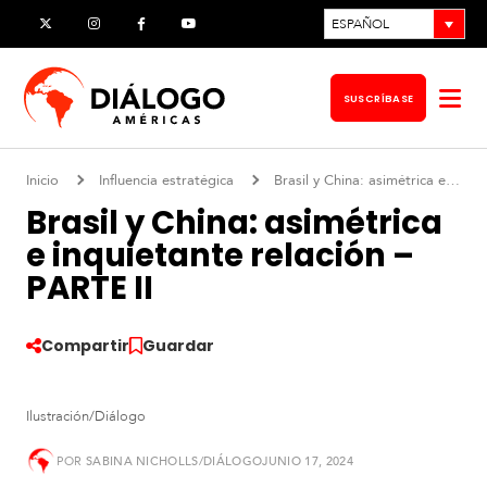
Ir
ESPAÑOL
X
Instagram
Facebook
YouTube
al
contenido
SUSCRÍBASE
Abr
me
Inicio
Influencia estratégica
Brasil y China: asimétrica e inquietante relación – PARTE II
Brasil y China: asimétrica
e inquietante relación –
PARTE II
Compartir
Guardar
Ilustración/Diálogo
POR
SABINA NICHOLLS/DIÁLOGO
JUNIO 17, 2024