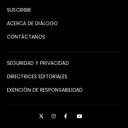
Archivo
SUSCRIBIR
ACERCA DE DIÁLOGO
CONTÁCTANOS
Contacto
SEGURIDAD Y PRIVACIDAD
DIRECTRICES EDITORIALES
EXENCIÓN DE RESPONSABILIDAD
Manténgase
X
INSTAGRAM
FACEBOOK
YOUTUBE
conectado