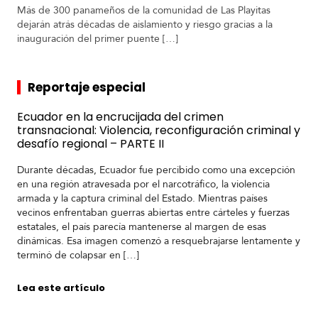
Más de 300 panameños de la comunidad de Las Playitas
dejarán atrás décadas de aislamiento y riesgo gracias a la
inauguración del primer puente […]
Reportaje especial
R
e
Ecuador en la encrucijada del crimen
p
transnacional: Violencia, reconfiguración criminal y
o
desafío regional – PARTE II
r
t
Durante décadas, Ecuador fue percibido como una excepción
a
en una región atravesada por el narcotráfico, la violencia
j
armada y la captura criminal del Estado. Mientras países
e
vecinos enfrentaban guerras abiertas entre cárteles y fuerzas
e
estatales, el país parecía mantenerse al margen de esas
s
dinámicas. Esa imagen comenzó a resquebrajarse lentamente y
F
p
terminó de colapsar en […]
o
e
t
c
o
Lea este artículo
i
s
a