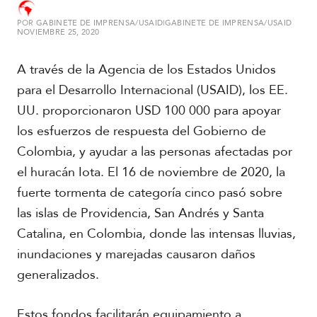
POR
GABINETE DE IMPRENSA/USAID|GABINETE DE IMPRENSA/USAID
S
NOVIEMBRE 25, 2020
u
d
A través de la Agencia de los Estados Unidos
a
m
para el Desarrollo Internacional (USAID), los EE.
é
UU. proporcionaron USD 100 000 para apoyar
r
i
los esfuerzos de respuesta del Gobierno de
c
Colombia, y ayudar a las personas afectadas por
a
el huracán Iota. El 16 de noviembre de 2020, la
fuerte tormenta de categoría cinco pasó sobre
C
e
las islas de Providencia, San Andrés y Santa
n
Catalina, en Colombia, donde las intensas lluvias,
t
r
inundaciones y marejadas causaron daños
o
generalizados.
a
m
é
Estos fondos facilitarán equipamiento a