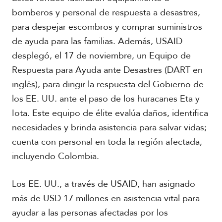
r
i
bomberos y personal de respuesta a desastres,
c
para despejar escombros y comprar suministros
a
de ayuda para las familias. Además, USAID
desplegó, el 17 de noviembre, un Equipo de
C
a
Respuesta para Ayuda ante Desastres (DART en
r
inglés), para dirigir la respuesta del Gobierno de
i
b
los EE. UU. ante el paso de los huracanes Eta y
e
Iota. Este equipo de élite evalúa daños, identifica
necesidades y brinda asistencia para salvar vidas;
cuenta con personal en toda la región afectada,
incluyendo Colombia.
Los EE. UU., a través de USAID, han asignado
más de USD 17 millones en asistencia vital para
ayudar a las personas afectadas por los