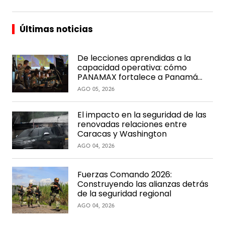
l
V
i
Últimas noticias
A
d
c
e
a
o
De lecciones aprendidas a la
d
s
capacidad operativa: cómo
e
PANAMAX fortalece a Panamá
m
con el paso del tiempo
AGO 05, 2026
i
a
El impacto en la seguridad de las
renovadas relaciones entre
Caracas y Washington
AGO 04, 2026
Fuerzas Comando 2026:
Construyendo las alianzas detrás
de la seguridad regional
AGO 04, 2026