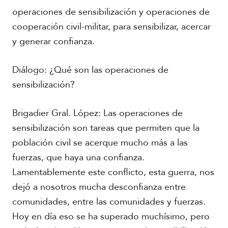
operaciones de sensibilización y operaciones de
cooperación civil-militar, para sensibilizar, acercar
y generar confianza.
R
Diálogo: ¿Qué son las operaciones de
e
sensibilización?
p
o
r
Brigadier Gral. López: Las operaciones de
t
sensibilización son tareas que permiten que la
a
j
población civil se acerque mucho más a las
e
fuerzas, que haya una confianza.
e
s
Lamentablemente este conflicto, esta guerra, nos
F
p
o
dejó a nosotros mucha desconfianza entre
e
t
comunidades, entre las comunidades y fuerzas.
c
o
i
Hoy en día eso se ha superado muchísimo, pero
s
a