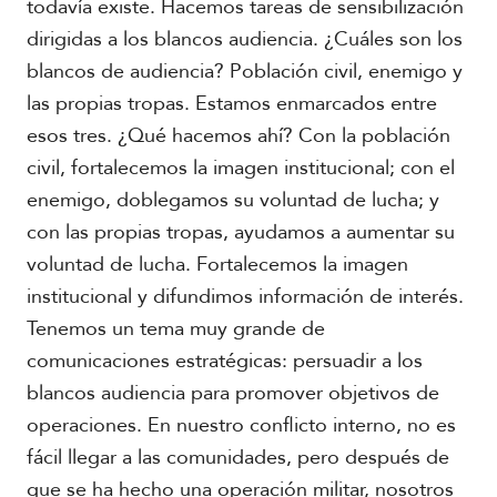
todavía existe. Hacemos tareas de sensibilización
l
V
dirigidas a los blancos audiencia. ¿Cuáles son los
i
A
blancos de audiencia? Población civil, enemigo y
d
c
e
las propias tropas. Estamos enmarcados entre
a
o
esos tres. ¿Qué hacemos ahí? Con la población
d
s
e
civil, fortalecemos la imagen institucional; con el
m
enemigo, doblegamos su voluntad de lucha; y
i
a
con las propias tropas, ayudamos a aumentar su
voluntad de lucha. Fortalecemos la imagen
institucional y difundimos información de interés.
Tenemos un tema muy grande de
comunicaciones estratégicas: persuadir a los
blancos audiencia para promover objetivos de
operaciones. En nuestro conflicto interno, no es
fácil llegar a las comunidades, pero después de
que se ha hecho una operación militar, nosotros