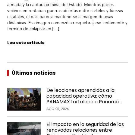
armada y la captura criminal del Estado. Mientras países
vecinos enfrentaban guerras abiertas entre cárteles y fuerzas
estatales, el país parecía mantenerse al margen de esas
dinámicas. Esa imagen comenzó a resquebrajarse lentamente y
terminó de colapsar en […]
Lea este artículo
Últimas noticias
De lecciones aprendidas a la
capacidad operativa: cómo
PANAMAX fortalece a Panamá
con el paso del tiempo
AGO 05, 2026
El impacto en la seguridad de las
renovadas relaciones entre