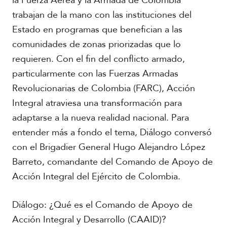
la Fuerza Aérea y la Armada de Colombia
r
i
trabajan de la mano con las instituciones del
c
Estado en programas que benefician a las
a
comunidades de zonas priorizadas que lo
requieren. Con el fin del conflicto armado,
C
a
particularmente con las Fuerzas Armadas
r
Revolucionarias de Colombia (FARC), Acción
i
b
Integral atraviesa una transformación para
e
adaptarse a la nueva realidad nacional. Para
entender más a fondo el tema, Diálogo conversó
con el Brigadier General Hugo Alejandro López
Barreto, comandante del Comando de Apoyo de
Acción Integral del Ejército de Colombia.
Diálogo: ¿Qué es el Comando de Apoyo de
Acción Integral y Desarrollo (CAAID)?