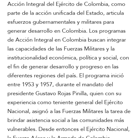
Acción Integral del Ejército de Colombia, como
S
parte de la acción unificada del Estado, articula
u
esfuerzos gubernamentales y militares para
d
a
generar desarrollo en Colombia. Los programas
m
de Acción Integral en Colombia buscan integrar
é
las capacidades de las Fuerzas Militares y la
r
i
institucionalidad económica, política y social, con
c
el fin de generar desarrollo y progreso en las
a
diferentes regiones del país. El programa inició
C
entre 1953 y 1957, durante el mandato del
e
presidente Gustavo Rojas Pinilla, quien con su
n
experiencia como teniente general del Ejército
t
r
Nacional, asignó a las Fuerzas Militares la tarea de
o
brindar asistencia social a las comunidades más
a
m
vulnerables. Desde entonces el Ejército Nacional,
é