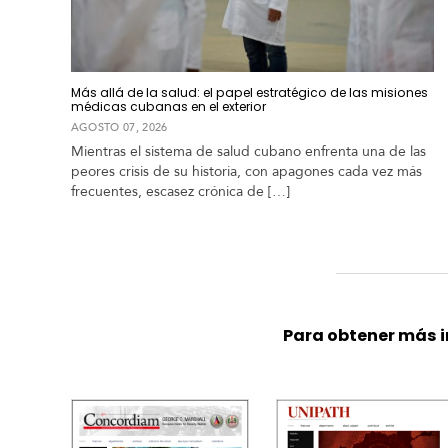
a
o
d
s
e
m
i
Más allá de la salud: el papel estratégico de las misiones
a
médicas cubanas en el exterior
AGOSTO 07, 2026
Mientras el sistema de salud cubano enfrenta una de las
peores crisis de su historia, con apagones cada vez más
frecuentes, escasez crónica de […]
Para obtener más i