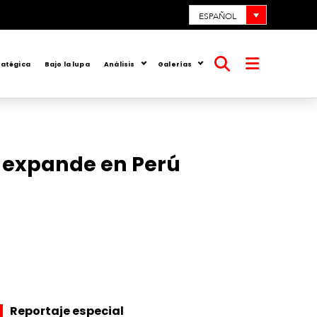
ESPAÑOL
ratégica
Bajo la lupa
Análisis
Galerías
Abrir
Abrir
búsqueda
menú
e expande en Perú
Reportaje especial