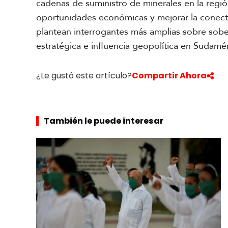
cadenas de suministro de minerales en la regió
oportunidades económicas y mejorar la conecti
R
e
plantean interrogantes más amplias sobre sobera
p
estratégica e influencia geopolítica en Sudamér
o
r
t
¿Le gustó este artículo?
Compartir Ahora
a
j
e
e
También le puede interesar
s
F
p
o
e
t
c
o
i
s
a
l
V
i
A
d
c
e