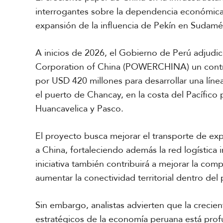
a
interrogantes sobre la dependencia económica, e
m
é
expansión de la influencia de Pekín en Sudamér
r
i
c
A inicios de 2026, el Gobierno de Perú adjudi
a
Corporation of China (POWERCHINA) un contrat
por USD 420 millones para desarrollar una líne
C
el puerto de Chancay, en la costa del Pacífico 
e
n
Huancavelica y Pasco.
t
r
El proyecto busca mejorar el transporte de ex
o
a
a China, fortaleciendo además la red logística 
m
iniciativa también contribuirá a mejorar la com
é
aumentar la conectividad territorial dentro del 
r
i
c
Sin embargo, analistas advierten que la crecie
a
estratégicos de la economía peruana está prof