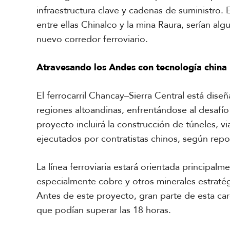
infraestructura clave y cadenas de suministro.
C
a
entre ellas Chinalco y la mina Raura, serían alg
r
nuevo corredor ferroviario.
i
b
e
Atravesando los Andes con tecnología china
El ferrocarril Chancay–Sierra Central está dise
regiones altoandinas, enfrentándose al desafío 
proyecto incluirá la construcción de túneles, v
ejecutados por contratistas chinos, según repo
La línea ferroviaria estará orientada principalm
especialmente cobre y otros minerales estratégi
Antes de este proyecto, gran parte de esta carg
que podían superar las 18 horas.