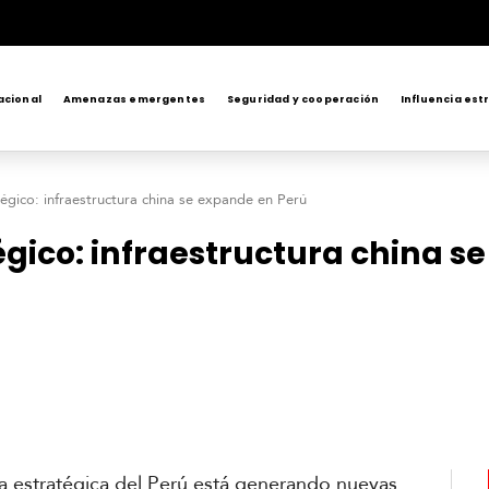
acional
Amenazas emergentes
Seguridad y cooperación
Influencia est
gico: infraestructura china se expande en Perú
ico: infraestructura china s
ura estratégica del Perú está generando nuevas