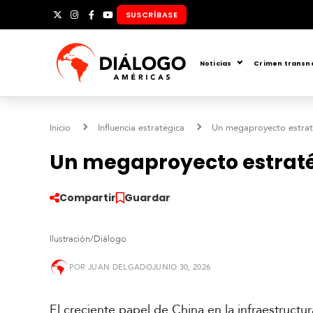
Ir
SUSCRÍBASE
X
Instagram
Facebook
YouTube
al
contenido
Noticias
Crimen transn
Inicio
Influencia estratégica
Un megaproyecto estraté
Un megaproyecto estratég
Compartir
Guardar
Ilustración/Diálogo
POR
JUAN DELGADO
JUNIO 30, 2026
S
u
d
El creciente papel de China en la infraestruct