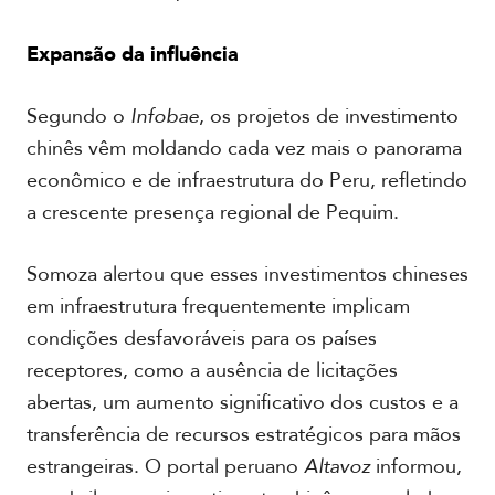
d
A
e
c
o
Expansão da influência
a
s
d
e
Segundo o
Infobae
, os projetos de investimento
m
chinês vêm moldando cada vez mais o panorama
i
a
econômico e de infraestrutura do Peru, refletindo
a crescente presença regional de Pequim.
Somoza alertou que esses investimentos chineses
em infraestrutura frequentemente implicam
condições desfavoráveis para os países
receptores, como a ausência de licitações
abertas, um aumento significativo dos custos e a
transferência de recursos estratégicos para mãos
estrangeiras. O portal peruano
Altavoz
informou,