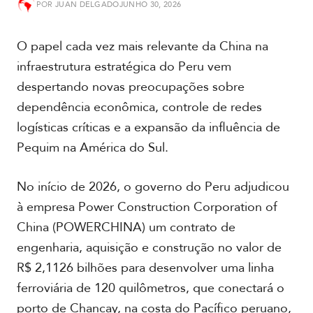
POR
JUAN DELGADO
JUNHO 30, 2026
A
m
O papel cada vez mais relevante da China na
é
infraestrutura estratégica do Peru vem
r
i
despertando novas preocupações sobre
c
dependência econômica, controle de redes
a
d
logísticas críticas e a expansão da influência de
o
Pequim na América do Sul.
S
u
l
No início de 2026, o governo do Peru adjudicou
à empresa Power Construction Corporation of
A
China (POWERCHINA) um contrato de
m
é
engenharia, aquisição e construção no valor de
r
R$ 2,1126 bilhões para desenvolver uma linha
i
ferroviária de 120 quilômetros, que conectará o
c
a
porto de Chancay, na costa do Pacífico peruano,