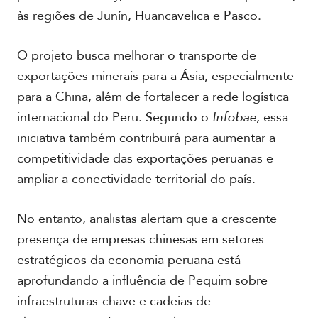
C
às regiões de Junín, Huancavelica e Pasco.
e
n
t
O projeto busca melhorar o transporte de
r
a
exportações minerais para a Ásia, especialmente
l
para a China, além de fortalecer a rede logística
internacional do Peru. Segundo o
Infobae
, essa
C
iniciativa também contribuirá para aumentar a
a
r
competitividade das exportações peruanas e
i
ampliar a conectividade territorial do país.
b
e
No entanto, analistas alertam que a crescente
presença de empresas chinesas em setores
estratégicos da economia peruana está
aprofundando a influência de Pequim sobre
infraestruturas-chave e cadeias de