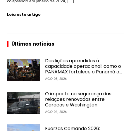
colapsando em janeiro de 2024, […]
Leia este artigo
Últimas notícias
Das lições aprendidas à
capacidade operacional: como o
PANAMAX fortalece o Panamá ao
longo do tempo
AGO 05, 2026
O impacto na segurança das
relações renovadas entre
Caracas e Washington
AGO 04, 2026
Fuerzas Comando 2026: