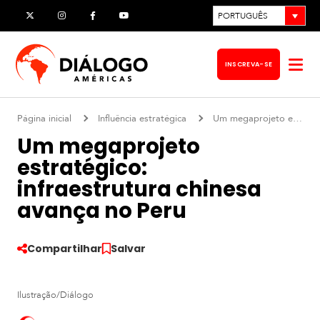
Pular
PORTUGUÊS
X
Instagram
Facebook
YouTube
para
o
INSCREVA-SE
Abr
conteúdo
me
Página inicial
Influência estratégica
Um megaprojeto estratégico: infraestrutura chinesa avança no Peru
Um megaprojeto
estratégico:
infraestrutura chinesa
avança no Peru
Compartilhar
Salvar
Ilustração/Diálogo