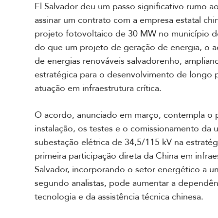
r
El Salvador deu um passo significativo rumo a
i
assinar um contrato com a empresa estatal ch
c
a
projeto fotovoltaico de 30 MW no município 
d
do que um projeto de geração de energia, o ac
o
S
de energias renováveis salvadorenho, amplia
u
estratégica para o desenvolvimento de longo p
l
atuação em infraestrutura crítica.
A
O acordo, anunciado em março, contempla o pr
m
é
instalação, os testes e o comissionamento da 
r
subestação elétrica de 34,5/115 kV na estratég
i
c
primeira participação direta da China em infrae
a
Salvador, incorporando o setor energético a u
C
segundo analistas, pode aumentar a dependênc
e
n
tecnologia e da assistência técnica chinesa.
t
r