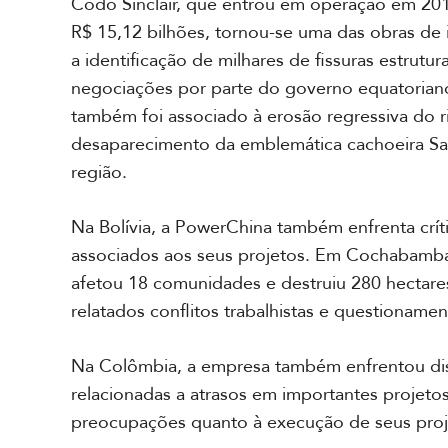
Codo Sinclair, que entrou em operação em 20
R$ 15,12 bilhões, tornou-se uma das obras de 
a identificação de milhares de fissuras estrutur
negociações por parte do governo equatoriano
também foi associado à erosão regressiva do r
desaparecimento da emblemática cachoeira San 
região.
Na Bolívia, a PowerChina também enfrenta crít
associados aos seus projetos. Em Cochabamba, a
afetou 18 comunidades e destruiu 280 hectar
relatados conflitos trabalhistas e questioname
Na Colômbia, a empresa também enfrentou disp
relacionadas a atrasos em importantes projeto
preocupações quanto à execução de seus proj