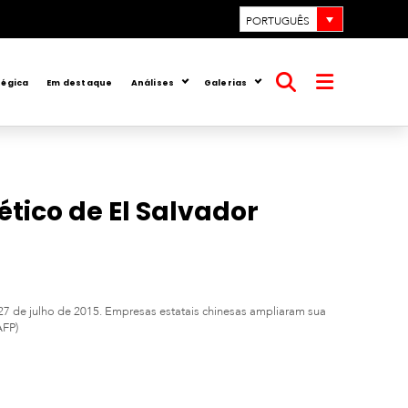
PORTUGUÊS
tégica
Em destaque
Análises
Galerias
Abrir
Abrir
pesquisa
menu
ético de El Salvador
7 de julho de 2015. Empresas estatais chinesas ampliaram sua
AFP)