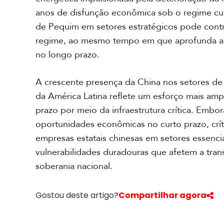
p
anos de disfunção econômica sob o regime cub
o
de Pequim em setores estratégicos pode contrib
r
t
regime, ao mesmo tempo em que aprofunda a 
a
no longo prazo.
g
e
m
A crescente presença da China nos setores de e
e
F
da América Latina reflete um esforço mais amp
s
o
p
prazo por meio da infraestrutura crítica. Embo
t
e
o
oportunidades econômicas no curto prazo, crí
c
s
i
empresas estatais chinesas em setores essenci
a
vulnerabilidades duradouras que afetem a trans
l
V
soberania nacional.
í
d
A
e
c
Gostou deste artigo?
Compartilhar agora
o
a
s
d