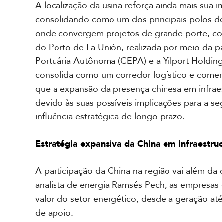
a
A localização da usina reforça ainda mais sua
l
consolidando como um dos principais polos de
onde convergem projetos de grande porte, co
C
do Porto de La Unión, realizada por meio da pa
a
Portuária Autônoma (CEPA) e a Yilport Holdin
r
i
consolida como um corredor logístico e comerci
b
que a expansão da presença chinesa em infrae
e
devido às suas possíveis implicações para a s
influência estratégica de longo prazo.
Estratégia expansiva da China em infraestruc
A participação da China na região vai além da 
analista de energia Ramsés Pech, as empresas 
valor do setor energético, desde a geração até 
de apoio.