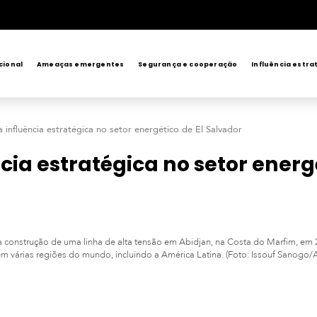
cional
Ameaças emergentes
Segurança e cooperação
Influência estra
a influência estratégica no setor energético de El Salvador
cia estratégica no setor energ
construção de uma linha de alta tensão em Abidjan, na Costa do Marfim, em 2
 em várias regiões do mundo, incluindo a América Latina. (Foto: Issouf Sanogo/