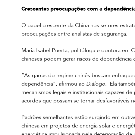
Crescentes preocupações com a dependência
O papel crescente da China nos setores estrat
preocupações entre analistas de segurança.
María Isabel Puerta, politóloga e doutora em Ci
chineses podem gerar riscos de dependência d
“As garras do regime chinês buscam enfraquec
dependência”, afirmou ao
Diálogo
. Ela també
mecanismos legais e institucionais capazes de 
acordos que possam se tornar desfavoráveis n
Padrões semelhantes estão surgindo em outra
chinesa em projetos de energia solar e energé
R
e
energética impulsionada pela deterioração da in