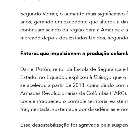
a
l
Segundo Verrier, o aumento mais significativo 
anos, gerando um excedente que alterou a dinâ
C
a
continuam saindo da região para a América e 
r
mercado depois dos Estados Unidos, segundo
i
b
e
Fatores que impulsionam a produção colom
Daniel Potón, reitor da Escola de Segurança 
Estado, no Equador, explicou à
Diálogo
que o 
se acelerou a partir de 2013, coincidindo com
Armadas Revolucionárias da Colômbia (FARC). A
coca enfraqueceu o controle territorial existen
fragmentada, sustentada por dissidências e no
Essa desestabilização foi agravada pela suspen