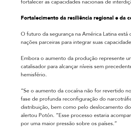
e
fortalecer as capacidades nacionais de interdi
m
i
Fortalecimento da resiliência regional e da 
a
O futuro da segurança na América Latina está 
nações parceiras para integrar suas capacidade
Embora o aumento da produção represente um 
catalisador para alcançar níveis sem preceden
hemisfério.
“Se o aumento da cocaína não for revertido no
fase de profunda reconfiguração do narcotráf
distribuição, bem como pelo deslocamento dos 
alertou Potón. “Esse processo estaria acompa
por uma maior pressão sobre os países.”