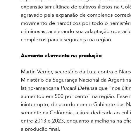
r
expansão simultânea de cultivos ilícitos na Co
i
c
agravado pela expansão de complexos corredore
a
movimento de narcóticos por todo o hemisféri
d
o
criminosas, acelerando sua adaptação operaci
S
complexos para a segurança na região.
u
l
Aumento alarmante na produção
A
m
Martín Verrier, secretário da Luta contra o Nar
é
Ministério da Segurança Nacional da Argentina
r
i
latino-americana
Pucará Defensa
que “nos últi
c
aumentou em 500 por cento” na região. Esse 
a
ininterrupto; de acordo com o Gabinete das 
C
e
somente na Colômbia, a área dedicada ao cul
n
entre 2013 e 2023, enquanto a melhoria na efic
t
r
a produção final.