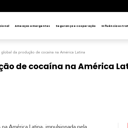
cional
Ameaças emergentes
Segurança e cooperação
Influência estra
global da produção de cocaína na América Latina
ão de cocaína na América La
s na América Latina, impulsionada pela