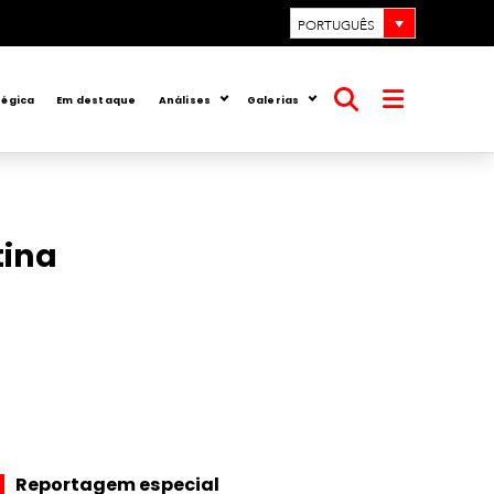
PORTUGUÊS
tégica
Em destaque
Análises
Galerias
Abrir
Abrir
pesquisa
menu
tina
Reportagem especial