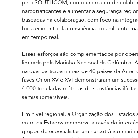
pelo SOUTHCOM, como um marco de colaboraç
p
o
narcotraficantes e aumentar a segurança regio
r
baseadas na colaboração, com foco na integraçã
t
fortalecimento da consciência do ambiente marí
a
g
em tempo real.
e
m
Esses esforços são complementados por opera
e
F
s
liderada pela Marinha Nacional da Colômbia. 
o
p
t
na qual participam mais de 40 países da Améric
e
o
c
fases Orion XV e XVI demonstraram um suces
s
i
4.000 toneladas métricas de substâncias ilícita
a
semissubmersíveis.
l
V
í
d
A
Em nível regional, a Organização dos Estado
e
c
entre os Estados membros, através do intercâmb
o
a
s
grupos de especialistas em narcotráfico marítim
d