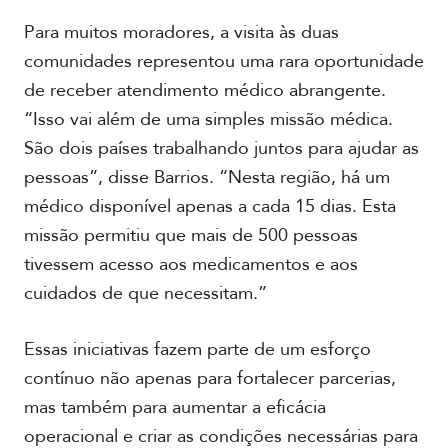
d
A
e
Para muitos moradores, a visita às duas
c
o
a
comunidades representou uma rara oportunidade
s
d
de receber atendimento médico abrangente.
e
m
“Isso vai além de uma simples missão médica.
i
São dois países trabalhando juntos para ajudar as
a
pessoas”, disse Barrios. “Nesta região, há um
médico disponível apenas a cada 15 dias. Esta
missão permitiu que mais de 500 pessoas
tivessem acesso aos medicamentos e aos
cuidados de que necessitam.”
Essas iniciativas fazem parte de um esforço
contínuo não apenas para fortalecer parcerias,
mas também para aumentar a eficácia
operacional e criar as condições necessárias para