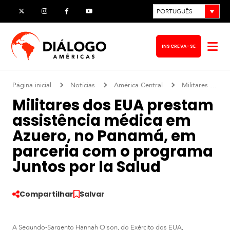
Pular
PORTUGUÊS
X
Instagram
Facebook
YouTube
para
o
INSCREVA-SE
Abr
conteúdo
me
Página inicial
Notícias
América Central
Militares dos EUA prestam assistência médica em Azuero, no Panamá, em parceria com o programa Juntos por la Salud
Militares dos EUA prestam
assistência médica em
Azuero, no Panamá, em
parceria com o programa
Juntos por la Salud
Compartilhar
Salvar
A Segundo-Sargento Hannah Olson, do Exército dos EUA,