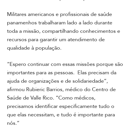
Militares americanos e profissionais de saúde
R
panamenhos trabalharam lado a lado durante
e
toda a missão, compartilhando conhecimentos e
p
o
recursos para garantir um atendimento de
r
qualidade à população.
t
a
g
“Espero continuar com essas missões porque são
e
importantes para as pessoas. Elas precisam da
m
e
ajuda de organizações e de solidariedade”,
F
s
o
afirmou Rubieric Barrios, médico do Centro de
p
t
e
Saúde de Valle Rico. “Como médicos,
o
c
s
precisamos identificar especificamente tudo o
i
a
que elas necessitam, e tudo é importante para
l
V
nós.”
í