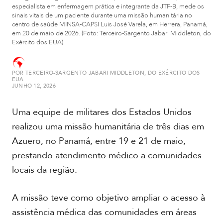
especialista em enfermagem prática e integrante da JTF-B, mede os
sinais vitais de um paciente durante uma missão humanitária no
A
centro de saúde MINSA-CAPSI Luis José Varela, em Herrera, Panamá,
m
em 20 de maio de 2026. (Foto: Terceiro-Sargento Jabari Middleton, do
é
Exército dos EUA)
r
i
c
POR
TERCEIRO-SARGENTO JABARI MIDDLETON, DO EXÉRCITO DOS
a
EUA
JUNHO 12, 2026
d
o
S
Uma equipe de militares dos Estados Unidos
u
realizou uma missão humanitária de três dias em
l
Azuero, no Panamá, entre 19 e 21 de maio,
prestando atendimento médico a comunidades
A
m
locais da região.
é
r
i
A missão teve como objetivo ampliar o acesso à
c
assistência médica das comunidades em áreas
a