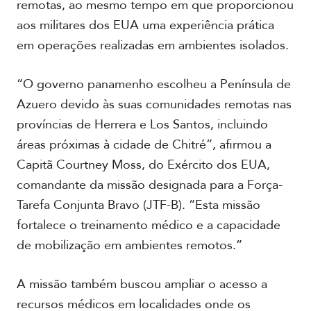
C
remotas, ao mesmo tempo em que proporcionou
e
aos militares dos EUA uma experiência prática
n
t
em operações realizadas em ambientes isolados.
r
a
“O governo panamenho escolheu a Península de
l
Azuero devido às suas comunidades remotas nas
C
províncias de Herrera e Los Santos, incluindo
a
áreas próximas à cidade de Chitré”, afirmou a
r
Capitã Courtney Moss, do Exército dos EUA,
i
b
comandante da missão designada para a Força-
e
Tarefa Conjunta Bravo (JTF-B). “Esta missão
fortalece o treinamento médico e a capacidade
de mobilização em ambientes remotos.”
A missão também buscou ampliar o acesso a
recursos médicos em localidades onde os