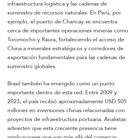
infraestructura logística y las cadenas de
suministro de recursos naturales. En Perú, por
ejemplo, el puerto de Chancay se encuentra
cerca de importantes operaciones mineras como
Toromocho y Raura, fortaleciendo el acceso de
R
e
China a minerales estratégicos y corredores de
p
exportación fundamentales para las cadenas de
o
suministro globales.
r
t
a
Brasil también ha emergido como un punto
j
e
importante dentro de esta red. Entre 2009 y
e
2023, el país recibió aproximadamente USD 505
s
F
p
millones en inversiones chinas relacionadas con
o
e
t
proyectos de infraestructura portuaria. Analistas
c
o
advierten que esta creciente presencia tiene
i
s
a
implicaciones que van más allá del comercio,