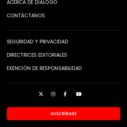
ACERCA DE DIÁLOGO
CONTÁCTANOS
Contacto
SEGURIDAD Y PRIVACIDAD
DIRECTRICES EDITORIALES
EXENCIÓN DE RESPONSABILIDAD
Manténgase
X
INSTAGRAM
FACEBOOK
YOUTUBE
conectado
SUSCRÍBASE