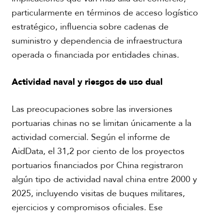
l
particularmente en términos de acceso logístico
V
i
estratégico, influencia sobre cadenas de
A
d
c
suministro y dependencia de infraestructura
e
a
o
operada o financiada por entidades chinas.
d
s
e
m
Actividad naval y riesgos de uso dual
i
a
Las preocupaciones sobre las inversiones
portuarias chinas no se limitan únicamente a la
actividad comercial. Según el informe de
AidData, el 31,2 por ciento de los proyectos
portuarios financiados por China registraron
algún tipo de actividad naval china entre 2000 y
2025, incluyendo visitas de buques militares,
ejercicios y compromisos oficiales. Ese