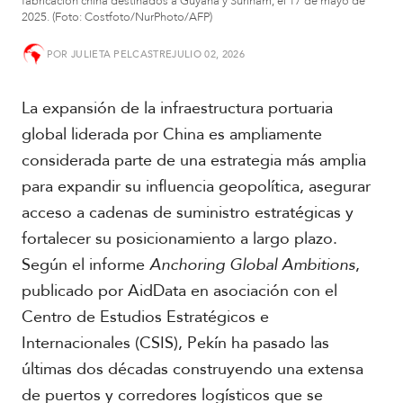
fabricación china destinados a Guyana y Surinam, el 17 de mayo de
2025. (Foto: Costfoto/NurPhoto/AFP)
S
u
POR
JULIETA PELCASTRE
JULIO 02, 2026
d
a
m
La expansión de la infraestructura portuaria
é
global liderada por China es ampliamente
r
considerada parte de una estrategia más amplia
i
c
para expandir su influencia geopolítica, asegurar
a
acceso a cadenas de suministro estratégicas y
fortalecer su posicionamiento a largo plazo.
C
e
Según el informe
Anchoring Global Ambitions
,
n
publicado por AidData en asociación con el
t
Centro de Estudios Estratégicos e
r
o
Internacionales (CSIS), Pekín ha pasado las
a
últimas dos décadas construyendo una extensa
m
é
de puertos y corredores logísticos que se