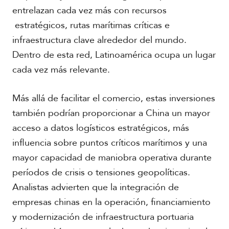
r
entrelazan cada vez más con recursos
i
c
estratégicos, rutas marítimas críticas e
a
infraestructura clave alrededor del mundo.
Dentro de esta red, Latinoamérica ocupa un lugar
C
cada vez más relevante.
a
r
i
Más allá de facilitar el comercio, estas inversiones
b
e
también podrían proporcionar a China un mayor
acceso a datos logísticos estratégicos, más
influencia sobre puntos críticos marítimos y una
mayor capacidad de maniobra operativa durante
períodos de crisis o tensiones geopolíticas.
Analistas advierten que la integración de
empresas chinas en la operación, financiamiento
y modernización de infraestructura portuaria