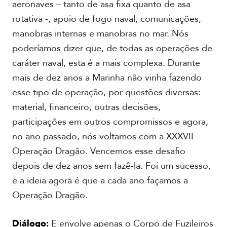
d
aeronaves – tanto de asa fixa quanto de asa
A
e
c
rotativa -, apoio de fogo naval, comunicações,
o
a
manobras internas e manobras no mar. Nós
s
d
poderíamos dizer que, de todas as operações de
e
m
caráter naval, esta é a mais complexa. Durante
i
mais de dez anos a Marinha não vinha fazendo
a
esse tipo de operação, por questões diversas:
material, financeiro, outras decisões,
participações em outros compromissos e agora,
no ano passado, nós voltamos com a XXXVII
Operação Dragão. Vencemos esse desafio
depois de dez anos sem fazê-la. Foi um sucesso,
e a ideia agora é que a cada ano façamos a
Operação Dragão.
Diálogo:
E envolve apenas o Corpo de Fuzileiros