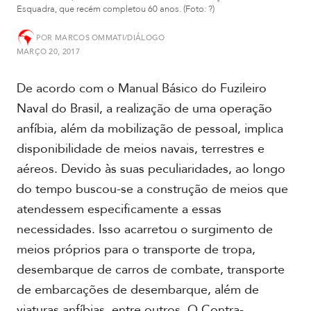
Esquadra, que recém completou 60 anos. (Foto: ?)
A
POR
MARCOS OMMATI/DIÁLOGO
m
é
MARÇO 20, 2017
r
i
De acordo com o Manual Básico do Fuzileiro
c
Naval do Brasil, a realização de uma operação
a
d
anfíbia, além da mobilização de pessoal, implica
o
disponibilidade de meios navais, terrestres e
S
u
aéreos. Devido às suas peculiaridades, ao longo
l
do tempo buscou-se a construção de meios que
atendessem especificamente a essas
A
necessidades. Isso acarretou o surgimento de
m
é
meios próprios para o transporte de tropa,
r
desembarque de carros de combate, transporte
i
c
de embarcações de desembarque, além de
a
viaturas anfíbias, entre outros. O Contra-