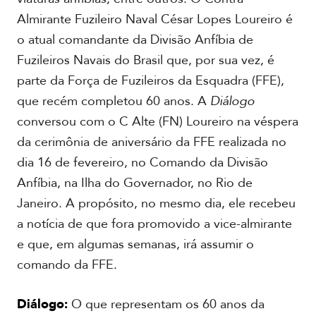
C
e
Almirante Fuzileiro Naval César Lopes Loureiro é
n
o atual comandante da Divisão Anfíbia de
t
r
Fuzileiros Navais do Brasil que, por sua vez, é
a
parte da Força de Fuzileiros da Esquadra (FFE),
l
que recém completou 60 anos. A
Diálogo
conversou com o C Alte (FN) Loureiro na véspera
C
a
da cerimônia de aniversário da FFE realizada no
r
dia 16 de fevereiro, no Comando da Divisão
i
b
Anfíbia, na Ilha do Governador, no Rio de
e
Janeiro. A propósito, no mesmo dia, ele recebeu
a notícia de que fora promovido a vice-almirante
e que, em algumas semanas, irá assumir o
comando da FFE.
Diálogo:
O que representam os 60 anos da