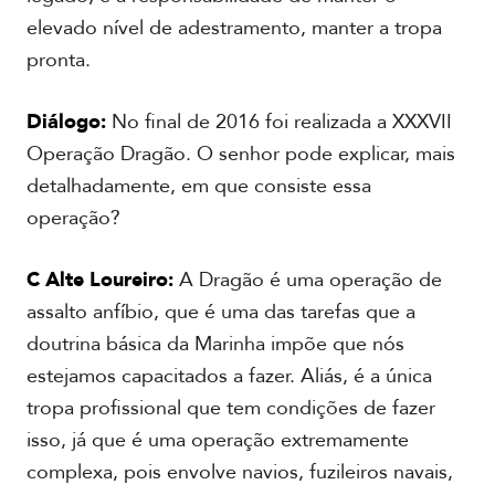
elevado nível de adestramento, manter a tropa
pronta.
R
e
Diálogo:
No final de 2016 foi realizada a XXXVII
p
o
Operação Dragão. O senhor pode explicar, mais
r
detalhadamente, em que consiste essa
t
a
operação?
g
e
m
C Alte Loureiro:
A Dragão é uma operação de
e
F
assalto anfíbio, que é uma das tarefas que a
s
o
p
doutrina básica da Marinha impõe que nós
t
e
estejamos capacitados a fazer. Aliás, é a única
o
c
s
tropa profissional que tem condições de fazer
i
a
isso, já que é uma operação extremamente
l
V
complexa, pois envolve navios, fuzileiros navais,
í