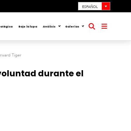
ESPAÑOL
ratégica
Bajo la lupa
Análisis
Galerías
Abrir
Abrir
búsqueda
menú
rward Tiger
oluntad durante el