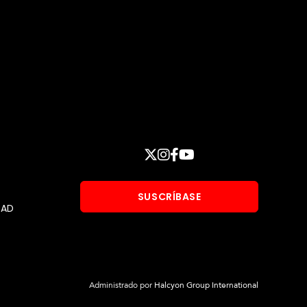
Manténgase
X
INSTAGRAM
FACEBOOK
YOUTUBE
conectado
SUSCRÍBASE
DAD
Administrado por
Halcyon Group International