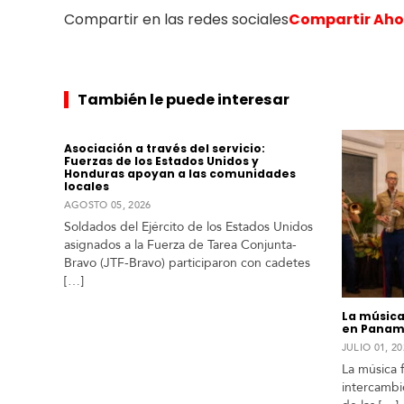
a
Compartir en las redes sociales
Compartir Aho
m
é
r
i
c
También le puede interesar
a
Asociación a través del servicio:
C
Fuerzas de los Estados Unidos y
Honduras apoyan a las comunidades
e
locales
n
AGOSTO 05, 2026
t
Soldados del Ejército de los Estados Unidos
r
asignados a la Fuerza de Tarea Conjunta-
o
Bravo (JTF-Bravo) participaron con cadetes
a
[…]
m
é
La música
r
en Pana
i
JULIO 01, 20
c
La música 
a
intercambi