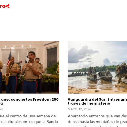
ra
 une: conciertos Freedom 250
Vanguardia del Sur: Entrenam
má
través del hemisferio
26
MAYO 12, 2026
fue el centro de una semana de
Abarcando entornos que van des
os culturales en los que la Banda
densa hasta las montañas de gran 