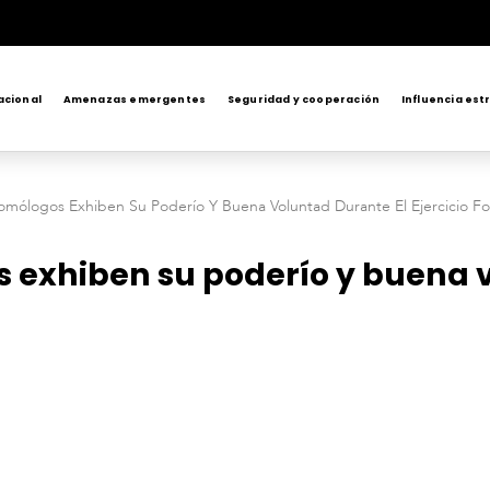
acional
Amenazas emergentes
Seguridad y cooperación
Influencia est
ólogos Exhiben Su Poderío Y Buena Voluntad Durante El Ejercicio Fo
 exhiben su poderío y buena v