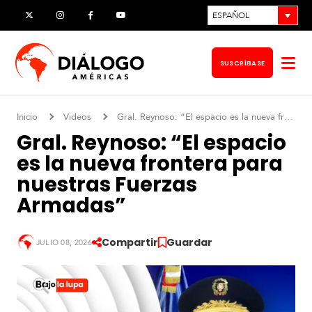
Ir
ESPAÑOL
X
Instagram
Facebook
YouTube
al
contenido
SUSCRÍBASE
Abr
me
Inicio
Videos
Gral. Reynoso: “El espacio es la nueva frontera para nuestras Fuerzas Armadas”
Gral. Reynoso: “El espacio
es la nueva frontera para
nuestras Fuerzas
Armadas”
Compartir
Guardar
JULIO 08, 2026