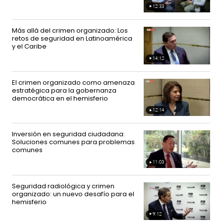
r
12:33
Video
i
duration
12
c
minutes
33
Más allá del crimen organizado: Los
a
seconds
retos de seguridad en Latinoamérica
y el Caribe
C
14:12
Video
duration
a
14
minutes
r
12
El crimen organizado como amenaza
seconds
i
estratégica para la gobernanza
b
democrática en el hemisferio
e
12:14
Video
duration
12
minutes
14
Inversión en seguridad ciudadana:
seconds
Soluciones comunes para problemas
comunes
11:03
Video
duration
11
minutes
3
Seguridad radiológica y crimen
seconds
organizado: un nuevo desafío para el
hemisferio
9:12
Video
duration