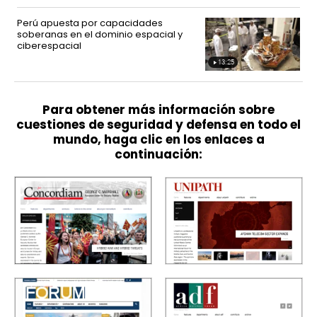
9
minutes
12
Perú apuesta por capacidades
seconds
soberanas en el dominio espacial y
ciberespacial
13:25
Video
duration
13
minutes
25
seconds
Para obtener más información sobre
cuestiones de seguridad y defensa en todo el
mundo, haga clic en los enlaces a
continuación: