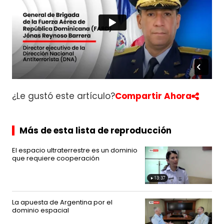
S
u
d
a
m
é
r
i
¿Le gustó este artículo?
Compartir Ahora
c
a
Más de esta lista de reproducción
C
e
El espacio ultraterrestre es un dominio
n
que requiere cooperación
t
r
13:37
Video
o
duration
13
a
minutes
37
La apuesta de Argentina por el
m
seconds
dominio espacial
é