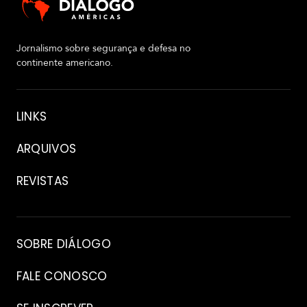
R
Jornalismo sobre segurança e defesa no
e
continente americano.
p
o
r
Sobre
LINKS
t
a
g
ARQUIVOS
e
m
REVISTAS
e
F
s
o
p
t
e
Arquivo
o
c
SOBRE DIÁLOGO
s
i
a
FALE CONOSCO
l
V
í