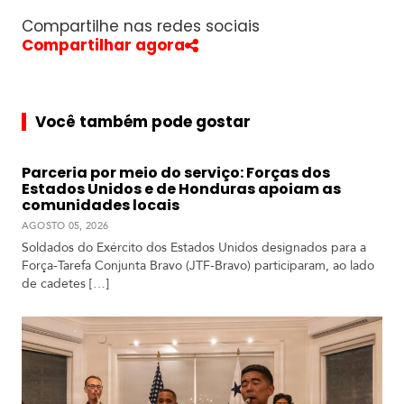
Compartilhe nas redes sociais
A
Compartilhar agora
m
é
r
i
Você também pode gostar
c
a
d
Parceria por meio do serviço: Forças dos
o
Estados Unidos e de Honduras apoiam as
S
comunidades locais
u
AGOSTO 05, 2026
l
Soldados do Exército dos Estados Unidos designados para a
Força-Tarefa Conjunta Bravo (JTF-Bravo) participaram, ao lado
A
de cadetes […]
m
é
r
i
c
a