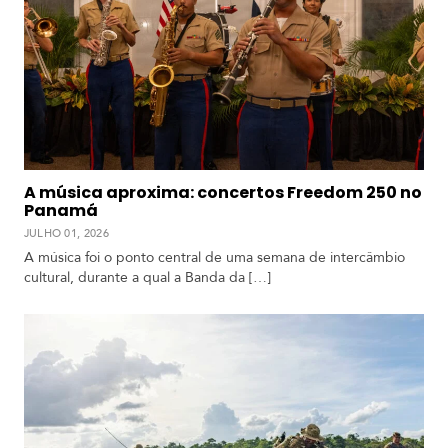
C
e
n
t
r
a
l
C
A música aproxima: concertos Freedom 250 no
a
Panamá
r
JULHO 01, 2026
i
b
A música foi o ponto central de uma semana de intercâmbio
e
cultural, durante a qual a Banda da […]