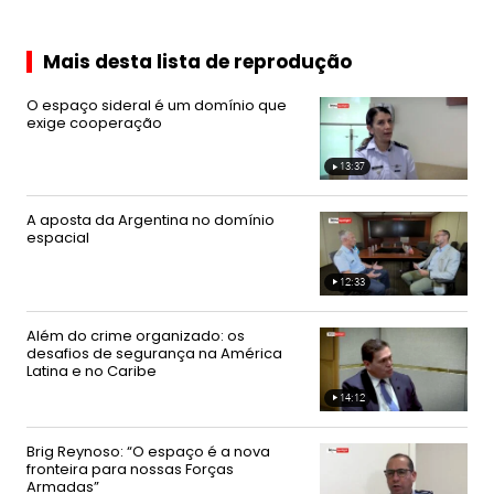
C
e
n
Mais desta lista de reprodução
t
r
O espaço sideral é um domínio que
a
exige cooperação
l
13:37
Video
duration
C
13
minutes
a
37
A aposta da Argentina no domínio
seconds
espacial
r
i
b
12:33
Video
duration
e
12
minutes
33
Além do crime organizado: os
seconds
desafios de segurança na América
Latina e no Caribe
14:12
Video
duration
14
minutes
12
Brig Reynoso: “O espaço é a nova
seconds
fronteira para nossas Forças
Armadas”