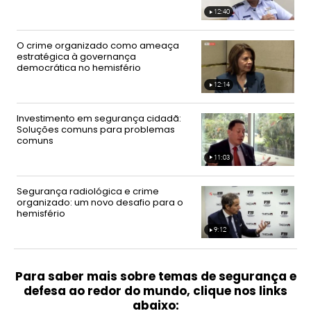
12:40
Video
duration
12
minutes
40
O crime organizado como ameaça
seconds
estratégica à governança
democrática no hemisfério
12:14
Video
duration
12
minutes
14
Investimento em segurança cidadã:
seconds
Soluções comuns para problemas
comuns
11:03
Video
duration
11
minutes
3
Segurança radiológica e crime
seconds
organizado: um novo desafio para o
hemisfério
9:12
Video
duration
9
minutes
12
seconds
Para saber mais sobre temas de segurança e
defesa ao redor do mundo, clique nos links
abaixo: