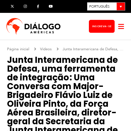
Pular
PORTUGUÊS
X
Instagram
Facebook
YouTube
para
o
INSCREVA-SE
Abr
conteúdo
me
Página inicial
Vídeos
Junta Interamericana de Defesa, uma ferramenta de integração : Uma Conversa com Major-Brigadeiro Flávio Luiz de Oliveira Pinto, da Força Aérea Brasileira, diretor-geral da Secretaria da Junta Interamericana de Defesa (JID)
Junta Interamericana de
Defesa, uma ferramenta
de integração : Uma
Conversa com Major-
Brigadeiro Flávio Luiz de
Oliveira Pinto, da Força
Aérea Brasileira, diretor-
geral da Secretaria da
Junta Interamericana de