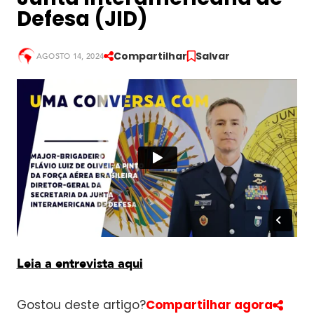
Defesa (JID)
A
m
é
Compartilhar
Salvar
AGOSTO 14, 2024
r
i
c
a
d
o
S
u
l
A
m
é
r
Leia a entrevista aqui
i
c
a
Gostou deste artigo?
Compartilhar agora