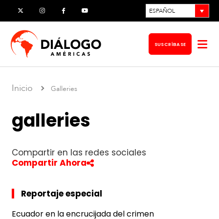
Ir
ESPAÑOL
X
Instagram
Facebook
YouTube
al
contenido
SUSCRÍBASE
Abr
me
Inicio
Galleries
galleries
Compartir en las redes sociales
Compartir Ahora
Reportaje especial
Ecuador en la encrucijada del crimen