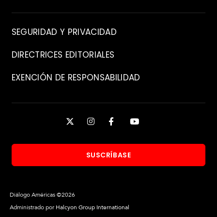
Contacto
SEGURIDAD Y PRIVACIDAD
DIRECTRICES EDITORIALES
R
e
EXENCIÓN DE RESPONSABILIDAD
p
o
r
Manténgase
t
a
X
INSTAGRAM
FACEBOOK
YOUTUBE
conectado
j
e
e
SUSCRÍBASE
s
F
p
o
e
t
c
Diálogo Américas ©2026
o
i
s
Administrado por
Halcyon Group International
a