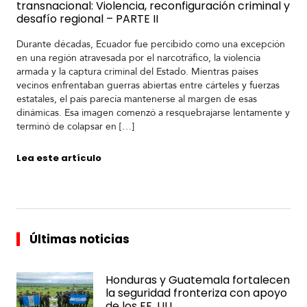
transnacional: Violencia, reconfiguración criminal y
desafío regional – PARTE II
S
u
Durante décadas, Ecuador fue percibido como una excepción
d
en una región atravesada por el narcotráfico, la violencia
a
armada y la captura criminal del Estado. Mientras países
m
vecinos enfrentaban guerras abiertas entre cárteles y fuerzas
é
estatales, el país parecía mantenerse al margen de esas
r
dinámicas. Esa imagen comenzó a resquebrajarse lentamente y
i
terminó de colapsar en […]
c
a
Lea este artículo
C
e
n
t
Últimas noticias
r
o
a
Honduras y Guatemala fortalecen
m
la seguridad fronteriza con apoyo
é
de los EE. UU.