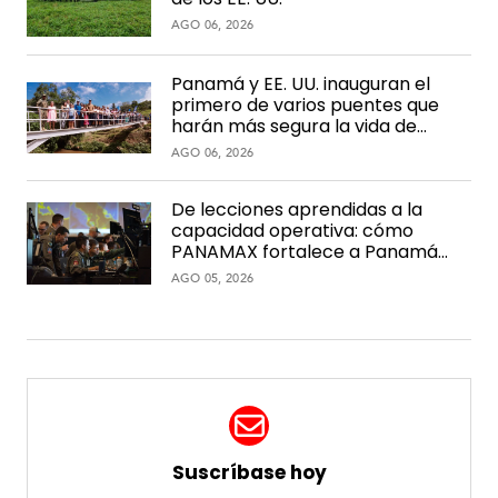
r
i
AGO 06, 2026
c
a
Panamá y EE. UU. inauguran el
primero de varios puentes que
harán más segura la vida de
C
comunidades rurales
a
AGO 06, 2026
r
i
De lecciones aprendidas a la
b
capacidad operativa: cómo
e
PANAMAX fortalece a Panamá
con el paso del tiempo
AGO 05, 2026
Suscríbase hoy