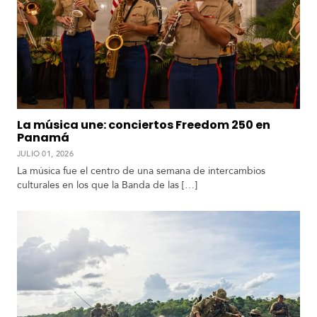
r
i
c
a
C
a
r
La música une: conciertos Freedom 250 en
i
Panamá
b
e
JULIO 01, 2026
La música fue el centro de una semana de intercambios
culturales en los que la Banda de las […]