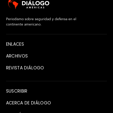
Periodismo sobre seguridad y defensa en el
continente americano.
R
e
Acerca
ENLACES
p
de
o
r
ARCHIVOS
t
a
REVISTA DIÁLOGO
j
e
e
s
Archivo
F
p
SUSCRIBIR
o
e
t
c
o
ACERCA DE DIÁLOGO
i
s
a