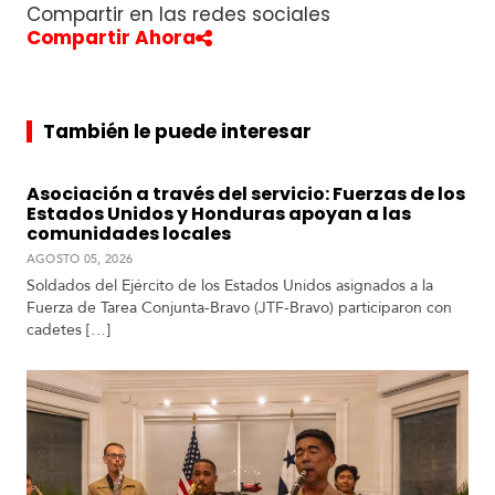
Compartir en las redes sociales
Compartir Ahora
S
u
d
a
m
También le puede interesar
é
r
Asociación a través del servicio: Fuerzas de los
i
Estados Unidos y Honduras apoyan a las
c
comunidades locales
a
AGOSTO 05, 2026
Soldados del Ejército de los Estados Unidos asignados a la
C
Fuerza de Tarea Conjunta-Bravo (JTF-Bravo) participaron con
e
cadetes […]
n
t
r
o
a
m
é