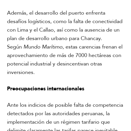
l
V
Además, el desarrollo del puerto enfrenta
i
A
d
desafíos logísticos, como la falta de conectividad
c
e
con Lima y el Callao, así como la ausencia de un
a
o
d
plan de desarrollo urbano para Chancay.
s
e
Según
Mundo Marítimo
, estas carencias frenan el
m
i
aprovechamiento de más de 7000 hectáreas con
a
potencial industrial y desincentivan otras
inversiones.
Preocupaciones internacionales
Ante los indicios de posible falta de competencia
detectados por las autoridades peruanas, la
implementación de un régimen tarifario que
delimite claramente las tarifas parece inevitable.