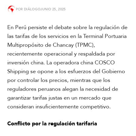
POR
DIÁLOGO
JUNIO 25, 2025
S
u
d
En Perú persiste el debate sobre la regulación de
a
m
las tarifas de los servicios en la Terminal Portuaria
é
Multipropósito de Chancay (TPMC),
r
recientemente operacional y respaldada por
i
c
inversión china. La operadora china COSCO
a
Shipping se opone a los esfuerzos del Gobierno
por controlar los precios, mientras que los
C
e
reguladores peruanos alegan la necesidad de
n
garantizar tarifas justas en un mercado que
t
consideran insuficientemente competitivo.
r
o
a
Conflicto por la regulación tarifaria
m
é