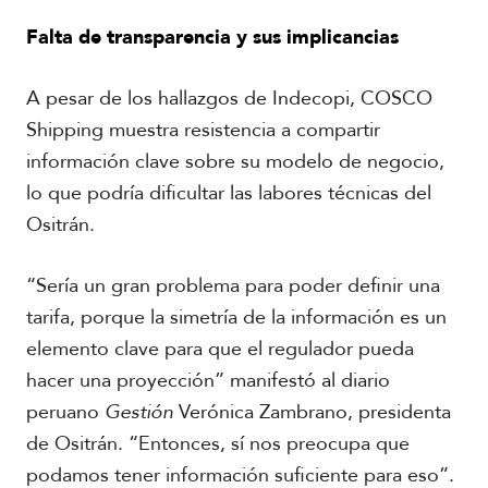
Falta de transparencia y sus implicancias
A pesar de los hallazgos de Indecopi, COSCO
Shipping muestra resistencia a compartir
R
información clave sobre su modelo de negocio,
e
p
lo que podría dificultar las labores técnicas del
o
Ositrán.
r
t
a
“Sería un gran problema para poder definir una
j
tarifa, porque la simetría de la información es un
e
e
elemento clave para que el regulador pueda
s
F
hacer una proyección” manifestó al diario
p
o
e
peruano
Gestión
Verónica Zambrano, presidenta
t
c
o
de Ositrán. “Entonces, sí nos preocupa que
i
s
podamos tener información suficiente para eso”.
a