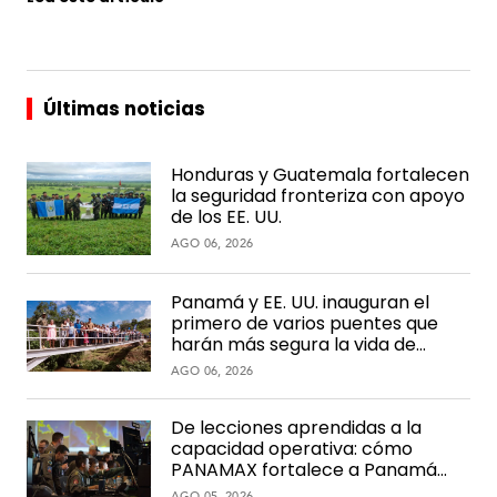
Últimas noticias
Honduras y Guatemala fortalecen
la seguridad fronteriza con apoyo
de los EE. UU.
AGO 06, 2026
Panamá y EE. UU. inauguran el
primero de varios puentes que
harán más segura la vida de
comunidades rurales
AGO 06, 2026
De lecciones aprendidas a la
capacidad operativa: cómo
PANAMAX fortalece a Panamá
con el paso del tiempo
AGO 05, 2026