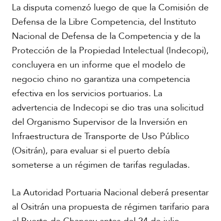
r
La disputa comenzó luego de que la Comisión de
i
Defensa de la Libre Competencia, del Instituto
c
a
Nacional de Defensa de la Competencia y de la
Protección de la Propiedad Intelectual (Indecopi),
C
concluyera en un informe que el modelo de
a
r
negocio chino no garantiza una competencia
i
efectiva en los servicios portuarios. La
b
advertencia de Indecopi se dio tras una solicitud
e
del Organismo Supervisor de la Inversión en
Infraestructura de Transporte de Uso Público
(Ositrán), para evaluar si el puerto debía
someterse a un régimen de tarifas reguladas.
La Autoridad Portuaria Nacional deberá presentar
al Ositrán una propuesta de régimen tarifario para