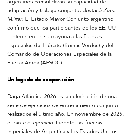
argentinos consolidarán su capacidad de
adaptación y trabajo conjunto, destacó
Zona
Militar
. El Estado Mayor Conjunto argentino
confirmó que los participantes de los EE. UU
pertenecen en su mayoría a las Fuerzas
R
Especiales del Ejército (Boinas Verdes) y del
e
p
Comando de Operaciones Especiales de la
o
Fuerza Aérea (AFSOC).
r
t
a
Un legado de cooperación
j
e
e
Daga Atlántica 2026 es la culminación de una
s
F
serie de ejercicios de entrenamiento conjunto
p
o
e
realizados el último año. En noviembre de 2025,
t
c
durante el ejercicio Tridente, las fuerzas
o
i
s
especiales de Argentina y los Estados Unidos
a