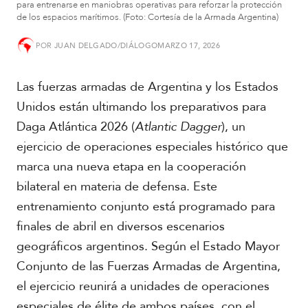
para entrenarse en maniobras operativas para reforzar la protección
de los espacios marítimos. (Foto: Cortesía de la Armada Argentina)
S
u
POR
JUAN DELGADO/DIÁLOGO
MARZO 17, 2026
d
a
m
Las fuerzas armadas de Argentina y los Estados
é
Unidos están ultimando los preparativos para
r
i
Daga Atlántica 2026 (
Atlantic Dagger
), un
c
ejercicio de operaciones especiales histórico que
a
marca una nueva etapa en la cooperación
bilateral en materia de defensa. Este
C
e
entrenamiento conjunto está programado para
n
finales de abril en diversos escenarios
t
r
geográficos argentinos. Según el Estado Mayor
o
Conjunto de las Fuerzas Armadas de Argentina,
a
m
el ejercicio reunirá a unidades de operaciones
é
especiales de élite de ambos países, con el