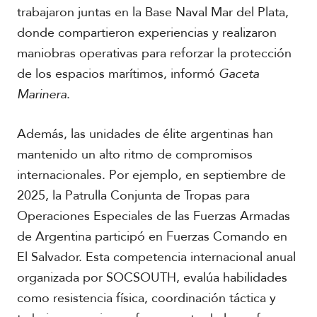
l
trabajaron juntas en la Base Naval Mar del Plata,
V
donde compartieron experiencias y realizaron
i
A
d
maniobras operativas para reforzar la protección
c
e
a
de los espacios marítimos, informó
Gaceta
o
d
Marinera
.
s
e
m
i
Además, las unidades de élite argentinas han
a
mantenido un alto ritmo de compromisos
internacionales. Por ejemplo, en septiembre de
2025, la Patrulla Conjunta de Tropas para
Operaciones Especiales de las Fuerzas Armadas
de Argentina participó en Fuerzas Comando en
El Salvador. Esta competencia internacional anual
organizada por SOCSOUTH, evalúa habilidades
como resistencia física, coordinación táctica y