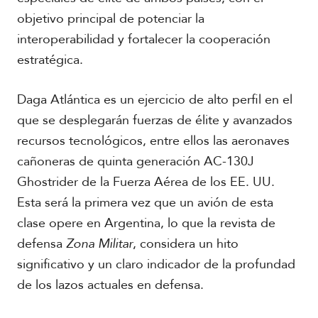
r
i
objetivo principal de potenciar la
c
interoperabilidad y fortalecer la cooperación
a
estratégica.
C
a
Daga Atlántica es un ejercicio de alto perfil en el
r
que se desplegarán fuerzas de élite y avanzados
i
recursos tecnológicos, entre ellos las aeronaves
b
e
cañoneras de quinta generación AC-130J
Ghostrider de la Fuerza Aérea de los EE. UU.
Esta será la primera vez que un avión de esta
clase opere en Argentina, lo que la revista de
defensa
Zona Militar
, considera un hito
significativo y un claro indicador de la profundad
de los lazos actuales en defensa.