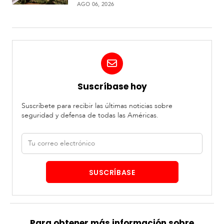
comunidades rurales
AGO 06, 2026
Suscríbase hoy
Suscríbete para recibir las últimas noticias sobre
seguridad y defensa de todas las Américas.
Correo
electrónico
SUSCRÍBASE
Para obtener más información sobre