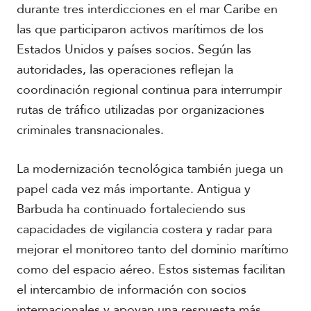
l
durante tres interdicciones en el mar Caribe en
V
las que participaron activos marítimos de los
i
A
Estados Unidos y países socios. Según las
d
c
e
autoridades, las operaciones reflejan la
a
o
d
coordinación regional continua para interrumpir
s
e
rutas de tráfico utilizadas por organizaciones
m
i
criminales transnacionales.
a
La modernización tecnológica también juega un
papel cada vez más importante. Antigua y
Barbuda ha continuado fortaleciendo sus
capacidades de vigilancia costera y radar para
mejorar el monitoreo tanto del dominio marítimo
como del espacio aéreo. Estos sistemas facilitan
el intercambio de información con socios
internacionales y apoyan una respuesta más