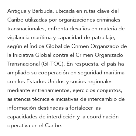
r
i
Antigua y Barbuda, ubicada en rutas clave del
c
a
Caribe utilizadas por organizaciones criminales
transnacionales, enfrenta desafíos en materia de
C
vigilancia marítima y capacidad de patrullaje,
a
según el Índice Global de Crimen Organizado de
r
i
la Iniciativa Global contra el Crimen Organizado
b
Transnacional (GI-TOC). En respuesta, el país ha
e
ampliado su cooperación en seguridad marítima
con los Estados Unidos y socios regionales
mediante entrenamientos, ejercicios conjuntos,
asistencia técnica e iniciativas de intercambio de
información destinadas a fortalecer las
capacidades de interdicción y la coordinación
operativa en el Caribe.