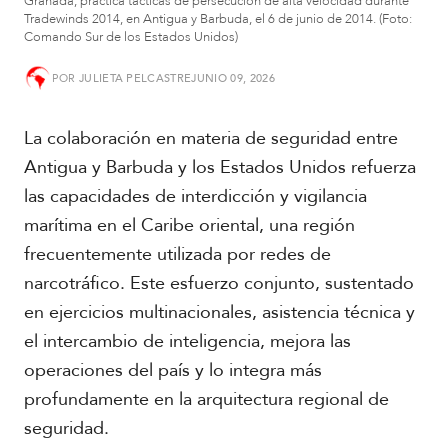
Granada, practica tácticas de persecución de alta velocidad durante
Tradewinds 2014, en Antigua y Barbuda, el 6 de junio de 2014. (Foto:
S
Comando Sur de los Estados Unidos)
u
d
POR
JULIETA PELCASTRE
JUNIO 09, 2026
a
m
La colaboración en materia de seguridad entre
é
r
Antigua y Barbuda y los Estados Unidos refuerza
i
las capacidades de interdicción y vigilancia
c
a
marítima en el Caribe oriental, una región
frecuentemente utilizada por redes de
C
narcotráfico. Este esfuerzo conjunto, sustentado
e
en ejercicios multinacionales, asistencia técnica y
n
t
el intercambio de inteligencia, mejora las
r
operaciones del país y lo integra más
o
a
profundamente en la arquitectura regional de
m
seguridad.
é