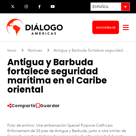
Ir
ESPAÑOL
X
Instagram
Facebook
YouTube
al
contenido
SUSCRÍBASE
Abr
me
Inicio
Noticias
Antigua y Barbuda fortalece seguridad marítima en el Caribe oriental
Antigua y Barbuda
fortalece seguridad
marítima en el Caribe
oriental
Compartir
Guardar
Foto de archivo. Una embarcación Special Purpose Craft-Law
Enforcement de 33 pies de Antigua y Barbuda, junto a otra similar de