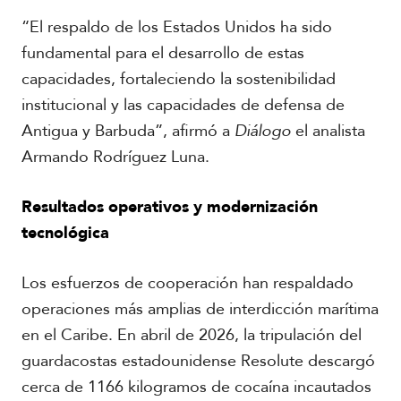
“El respaldo de los Estados Unidos ha sido
fundamental para el desarrollo de estas
capacidades, fortaleciendo la sostenibilidad
institucional y las capacidades de defensa de
R
Antigua y Barbuda”, afirmó a
Diálogo
el analista
e
Armando Rodríguez Luna.
p
o
r
Resultados operativos y modernización
t
a
tecnológica
j
e
Los esfuerzos de cooperación han respaldado
e
s
operaciones más amplias de interdicción marítima
F
p
o
en el Caribe. En abril de 2026, la tripulación del
e
t
c
guardacostas estadounidense Resolute descargó
o
i
s
cerca de 1166 kilogramos de cocaína incautados
a